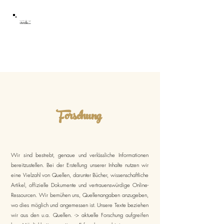
Schloss Mühltroff
Förderverein Schloss
Mühltroff e.V.
Forschung
Wir sind bestrebt, genaue und verlässliche Informationen
bereitzustellen. Bei der Erstellung unserer Inhalte nutzen wir
eine Vielzahl von Quellen, darunter Bücher, wissenschaftliche
Artikel, offizielle Dokumente und vertrauenswürdige Online-
Ressourcen. Wir bemühen uns, Quellenangaben anzugeben,
wo dies möglich und angemessen ist. Unsere Texte beziehen
wir aus den u.a. Quellen. -> aktuelle Forschung aufgreifen