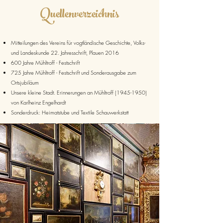
Quellenverzeichnis
Mitteilungen des Vereins für vogtländische Geschichte, Volks-
und Landeskunde 22. Jahresschrift, Plauen 2016
600 Jahre Mühltroff - Festschrift
725 Jahre Mühltroff - Festschrift und Sonderausgabe zum
Ortsjubiläum
Unsere kleine Stadt. Erinnerungen an Mühltroff
(1945-1950)
von Karlheinz Engelhardt
Sonderdruck: Heimatstube und Textile Schauwerkstatt