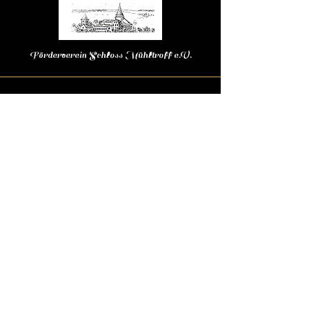
Förderverein Schloss Mühltroff e.V.
Kontakt
Tel. :
+49 (0) 36645 21 811
E-Mail:
post@schloss-muehltroff.de
August-Bebel-Platz 1
07919 Pausa-Mühltroff