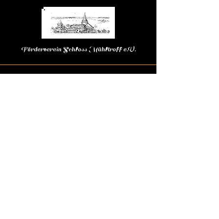
Förderverein Schloss Mühltroff e.V.
Kontakt
Tel. :
+49 (0) 36645 21 811
E-Mail:
post@schloss-muehltroff.de
August-Bebel-Platz 1
07919 Pausa-Mühltroff