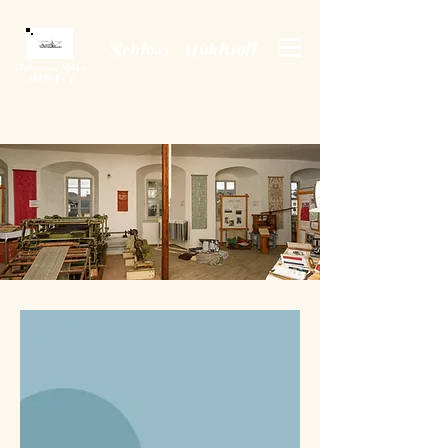
Schloss Mühltroff
Förderverein Schloss
Mühltroff e.V.