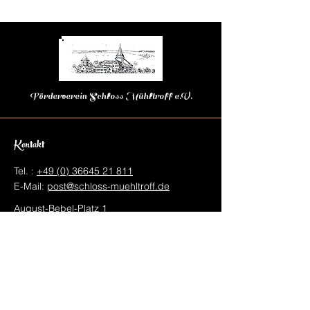
Förderverein Schloss Mühltroff e.V.
Kontakt
Tel. :
+49 (0) 36645 21 811
E-Mail:
post@schloss-muehltroff.de
August-Bebel-Platz 1
07919 Pausa-Mühltroff