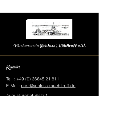
Förderverein Schloss Mühltroff e.V.
Kontakt
Tel. :
+49 (0) 36645 21 811
E-Mail:
post@schloss-muehltroff.de
August-Bebel-Platz 1
07919 Pausa-Mühltroff