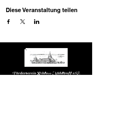
Diese Veranstaltung teilen
Förderverein Schloss Mühltroff e.V.
Kontakt
Tel. :
+49 (0) 36645 21 811
E-Mail:
post@schloss-muehltroff.de
August-Bebel-Platz 1
07919 Pausa-Mühltroff