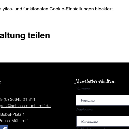
tics- und funktionalen Cookie-Einstellungen blockiert.
altung teilen
Newsletter erhalten:
t
Vorname
9 (0) 36645 21 811
post@schloss-muehltroff.de
Nachname
Bebel-Platz 1
ausa-Mühltroff
E-Mail-Adresse