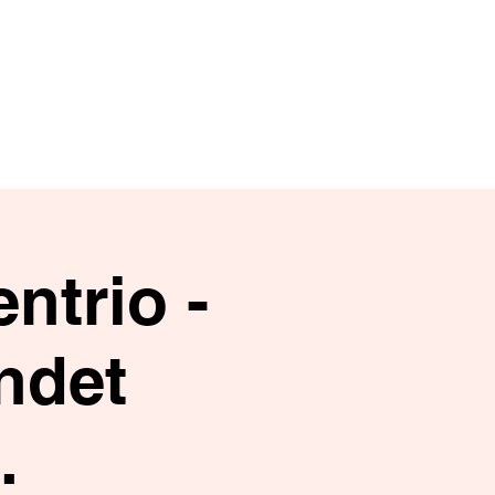
roff
einfo
Förderverein
Mehr
ntrio -
indet
.