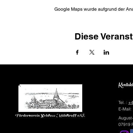
Google Maps wurde aufgrund der Analy
Diese Veranst
Kontak
Tel. :
+4
E-Mail:
Förderverein Schloss Mühltroff e.V.
August-
07919 P