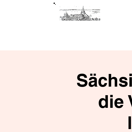
Förderverein Schloss Mühltroff
e.V.
Das Schloss
Ausstellungen
Sächsi
die 