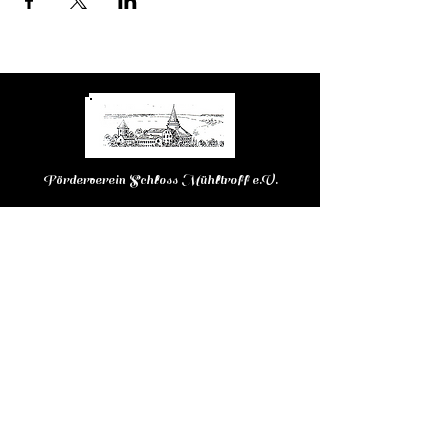
Förderverein Schloss Mühltroff e.V.
Kontakt
Tel. :
+49 (0) 36645 21 811
E-Mail:
post@schloss-muehltroff.de
August-Bebel-Platz 1
07919 Pausa-Mühltroff