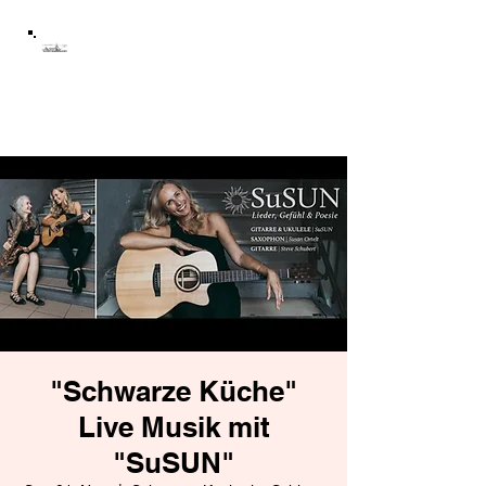
Schloss Mühltroff
Förderverein Schloss
Mühltroff e.V.
"Schwarze Küche"
Live Musik mit
"SuSUN"